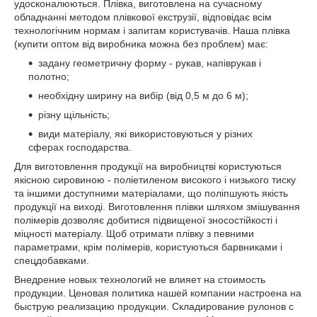
удосконалюються. Плівка, виготовлена на сучасному
обладнанні методом плівкової екструзії, відповідає всім
технологічним нормам і запитам користувачів. Наша плівка
(купити оптом від виробника можна без проблем) має:
задану геометричну форму - рукав, напіврукав і
полотно;
необхідну ширину на вибір (від 0,5 м до 6 м);
різну щільність;
види матеріалу, які використовуються у різних
сферах господарства.
Для виготовлення продукції на виробництві користуються
якісною сировиною - поліетиленом високого і низького тиску
та іншими доступними матеріалами, що поліпшують якість
продукції на виході. Виготовлення плівки шляхом змішування
полімерів дозволяє добитися підвищеної зносостійкості і
міцності матеріалу. Щоб отримати плівку з певними
параметрами, крім полімерів, користуються барвниками і
спецдобавками.
Внедрение новых технологий не влияет на стоимость
продукции. Ценовая политика нашей компании настроена на
быструю реализацию продукции. Складирование рулонов с