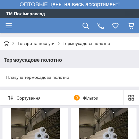
ОПТОВЫЕ цены на весь ассортимент!
ТМ Полімерсклад
Товари та послуги
Термоусадове полотно
Термоусадове полотно
Плавуче термосадове полотно
Сортування
0
Фільтри