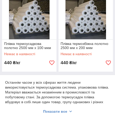
Плівка термоусадкова
Плівка термозбіжна полотно
полотно 2500 мм х 100 мкм
2500 мм х 200 мкм
Немає в наявності
Немає в наявності
440
440
₴/кг
₴/кг
Останнім часом у всіх сферах життя людини
використовується термоусадкова система. упаковкова плівка.
Матеріал вважається незамінним в промисловості та
побутовому стані. За допомогою термоусадок плівка
вбудовує в собі лише один товар, групу однакових і різних
товарів за формою та розміром. Вони надійно закріплюються
Показати все
на підкладках або паличках, повністю готові до