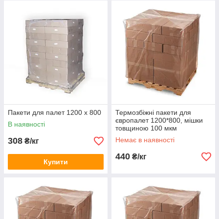
Пакети для палет 1200 х 800
Термозбіжні пакети для
європалет 1200*800, мішки
В наявності
товщиною 100 мкм
308
Немає в наявності
₴/кг
440
₴/кг
Купити