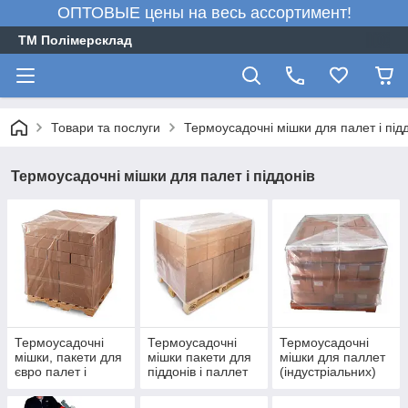
ОПТОВЫЕ цены на весь ассортимент!
ТМ Полімерсклад
Товари та послуги
Термоусадочні мішки для палет і під
Термоусадочні мішки для палет і піддонів
Термоусадочні
Термоусадочні
Термоусадочні
мішки, пакети для
мішки пакети для
мішки для паллет
євро палет і
піддонів і паллет
(індустріальних)
європіддонів
(фін) 1200х1000
1200х1200
800х1200