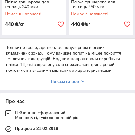
Плівка тришарова для
Плівка тришарова для
теплиць 240 мкм
теплиць 250 мкм
Немає в наявності
Немає в наявності
440
440
₴/кг
₴/кг
Тепличне господарство стає популярним в різних
кліматичних зонах. Тому виникає попит на міцне покриття
тепличних конструкцій. Над цим попрацювали виробники
плівки ПЕ, які запропонували споживачеві тришаровий
поліетилен з високими міцнісними характеристиками.
Переваги тепличної плівки
Показати все
тришарова Плівка для теплиць випускається на сучасному
обладнанні з використанням унікальної технології. Міцність
готового виробу підвищується за рахунок середнього шару,
Про нас
який наповнюється спец добавками. Для зниження рівня УФ-
випромінювання змінюють колір плівки. Завжди можна
Рейтинг не сформований
Менше 5 відгуків за останній рік
вибрати відповідну забарвлення з жовтим, рожевим,
блакитним або зеленим відтінком. При цьому світло проникає
Працює з 21.02.2016
всередину споруди в достатній кількості, щоб рослини не