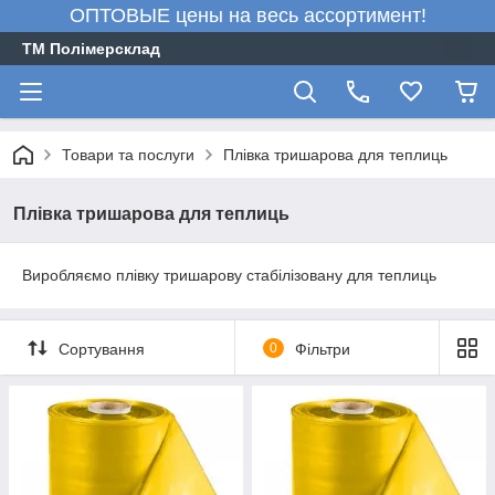
ОПТОВЫЕ цены на весь ассортимент!
ТМ Полімерсклад
Товари та послуги
Плівка тришарова для теплиць
Плівка тришарова для теплиць
Виробляємо плівку тришарову стабілізовану для теплиць
Сортування
0
Фільтри