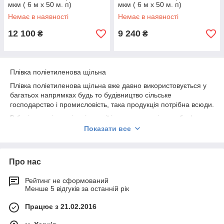
мкм ( 6 м х 50 м. п)
мкм ( 6 м х 50 м. п)
Немає в наявності
Немає в наявності
12 100
9 240
₴
₴
Плівка поліетиленова щільна
Плівка поліетиленова щільна вже давно використовується у
багатьох напрямках будь то будівництво сільське
господарство і промисловість, така продукція потрібна всюди.
В будівництві для гідроізоляції і створення якісного бар'єру
від пилу, вологи і бруду допоможе плівка поліетиленова
Показати все
щільна.
В сільському господарстві для теплиць, захисту зерна, сіна та
іншої продукції просто необхідна плівка поліетиленова
Про нас
щільна.
Рейтинг не сформований
У промисловості для надійної і якісної упаковки, групової
Менше 5 відгуків за останній рік
упаковки та фіксування товару на палетах підійде плівка
поліетиленова щільна.
Працює з 21.02.2016