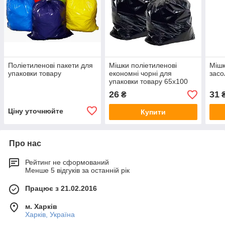
Поліетиленові пакети для
Мішки поліетиленові
Мішк
упаковки товару
економні чорні для
засо
упаковки товару 65х100
див. 55 мкм
26
31
₴
Ціну уточнюйте
Купити
Про нас
Рейтинг не сформований
Менше 5 відгуків за останній рік
Працює з 21.02.2016
м. Харків
Харків, Україна