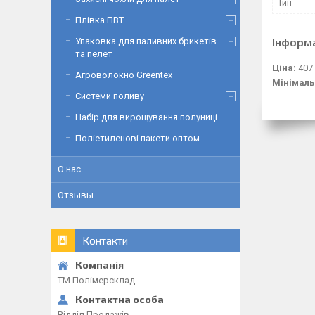
Тип
Плівка ПВТ
Інформ
Упаковка для паливних брикетів
та пелет
Ціна:
407 
Агроволокно Greentex
Мінімаль
Системи поливу
Набір для вирощування полуниці
Поліетиленові пакети оптом
О нас
Отзывы
Контакти
ТМ Полімерсклад
Відділ Продажів