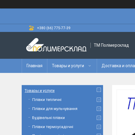
+380 (66) 775-77-39
ТМ Полімерсклад
Главная
Товары и услуги
Доставка и опл
Товары и услуги
Плівки тепличні
Плівки для мульчування
Будівельні плівки
Плівки термоусадочні