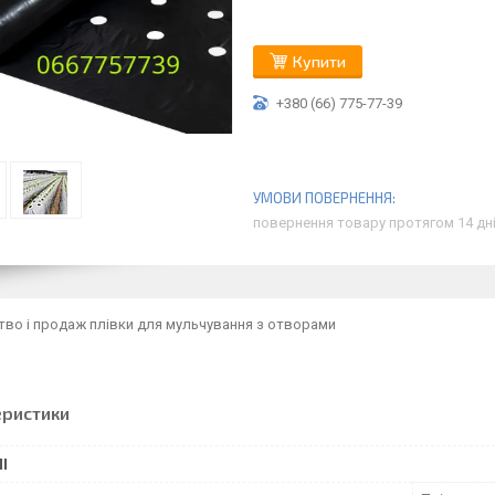
Купити
+380 (66) 775-77-39
повернення товару протягом 14 дн
во і продаж плівки для мульчування з отворами
еристики
І