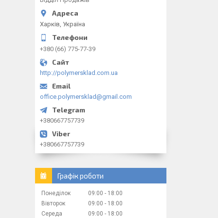
Харків, Україна
+380 (66) 775-77-39
http://polymersklad.com.ua
office.polymersklad@gmail.com
+380667757739
+380667757739
Графік роботи
Понеділок
09:00
18:00
Вівторок
09:00
18:00
Середа
09:00
18:00