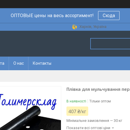
ОПТОВЫЕ цены на весь ассортимент!
Сюда
Харків, Україна
ата
О нас
Контакты
Плівка для мульчування пе
В наявності
Тільки оптом
407 ₴/кг
Мінімальне замовлення — 30 кг
Показати всі оптові ціни