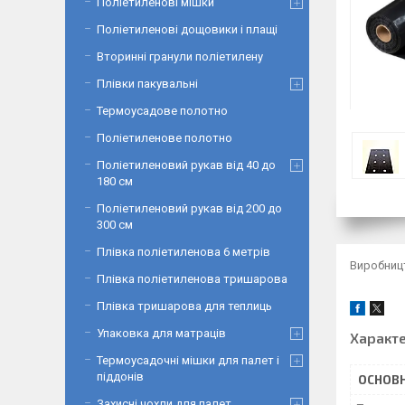
Поліетиленові мішки
Поліетиленові дощовики і плащі
Вторинні гранули поліетилену
Плівки пакувальні
Термоусадове полотно
Поліетиленове полотно
Поліетиленовий рукав від 40 до
180 см
Поліетиленовий рукав від 200 до
300 см
Плівка поліетиленова 6 метрів
Виробницт
Плівка поліетиленова тришарова
Плівка тришарова для теплиць
Упаковка для матраців
Характ
Термоусадочні мішки для палет і
піддонів
ОСНОВН
Захисні чохли для палет