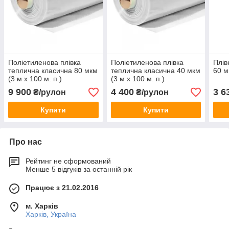
Поліетиленова плівка
Поліетиленова плівка
Плів
теплична класична 80 мкм
теплична класична 40 мкм
60 м
(3 м х 100 м. п.)
(3 м х 100 м. п.)
9 900
4 400
3 6
₴/рулон
₴/рулон
Купити
Купити
Про нас
Рейтинг не сформований
Менше 5 відгуків за останній рік
Працює з 21.02.2016
м. Харків
Харків, Україна