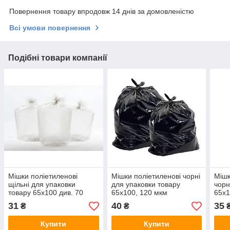
Повернення товару впродовж 14 днів за домовленістю
Всі умови повернення
Подібні товари компанії
Мішки поліетиленові
Мішки поліетиленові чорні
Мішк
щільні для упаковки
для упаковки товару
чорн
товару 65х100 див. 70
65х100, 120 мкм
65х1
мкм.
31
40
35
₴
₴
Купити
Купити