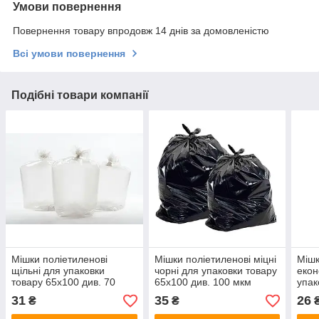
Умови повернення
Повернення товару впродовж 14 днів за домовленістю
Всі умови повернення
Подібні товари компанії
Мішки поліетиленові
Мішки поліетиленові міцні
Мішк
щільні для упаковки
чорні для упаковки товару
екон
товару 65х100 див. 70
65х100 див. 100 мкм
упак
мкм.
див.
31
35
26
₴
₴