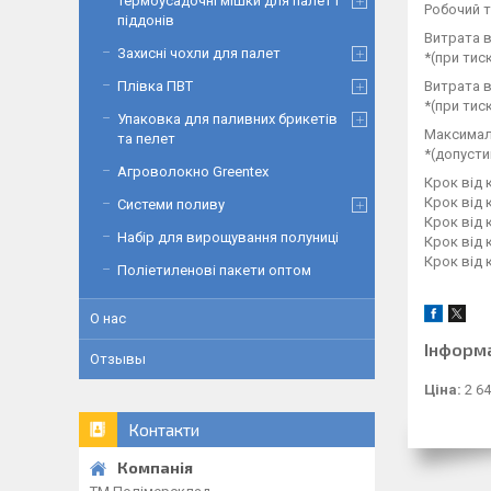
Термоусадочні мішки для палет і
Робочий т
піддонів
Витрата в
Захисні чохли для палет
*(при тиск
Плівка ПВТ
Витрата в
*(при тиск
Упаковка для паливних брикетів
Максимал
та пелет
*(допуст
Агроволокно Greentex
Крок від к
Крок від к
Системи поливу
Крок від к
Набір для вирощування полуниці
Крок від к
Крок від к
Поліетиленові пакети оптом
О нас
Інформ
Отзывы
Ціна:
2 64
Контакти