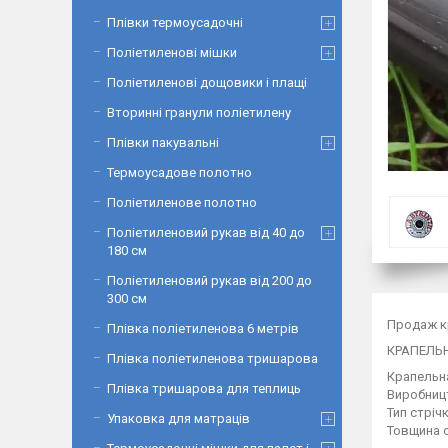
Плівки термоусадочні
Поліетиленові мішки
Поліетиленові дощовики і плащі
Вторинні гранули поліетилену
Плівки пакувальні
Термоусадове полотно
Поліетиленове полотно
Поліетиленовий рукав від 40 до
180 см
Поліетиленовий рукав від 200 до
300 см
Продаж к
Плівка поліетиленова 6 метрів
КРАПЕЛЬН
Плівка поліетиленова тришарова
Крапельна
Плівка тришарова для теплиць
Виробниц
Тип стрі
Упаковка для матраців
Товщина с