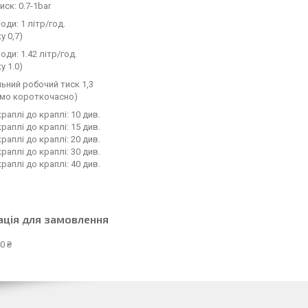
иск: 0.7-1bar
оди: 1 літр/год.
у 0,7)
оди: 1.42 літр/год.
у 1.0)
ьний робочий тиск 1,3
имо короткочасно)
раплі до краплі: 10 див.
раплі до краплі: 15 див.
раплі до краплі: 20 див.
раплі до краплі: 30 див.
раплі до краплі: 40 див.
ація для замовлення
0 ₴