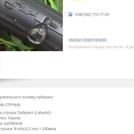
+380 (66) 775-77-39
повернення товару протягом 14 дн
рапельного поливу лаберинт
А СТРІЧКА:
 стрічка Лабіринт (Labyrint)
тво: Харків
чки: ЩІЛИННА
трічки: 8 mils/0.2 mm = 200мкм