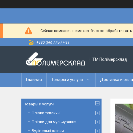
Сейчас компания не может быстро обрабатывать з
+380 (66) 775-77-39
ТМ Полімерсклад
Главная
Товары и услуги
Доставка и опл
Товары и услуги
Плівки тепличні
Плівки для мульчування
Будівельні плівки