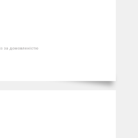
ів
за домовленістю