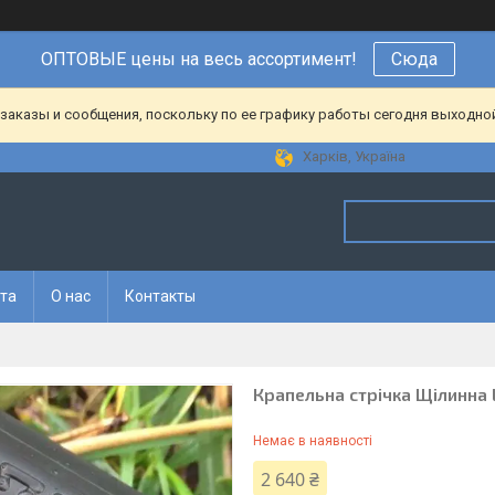
ОПТОВЫЕ цены на весь ассортимент!
Сюда
аказы и сообщения, поскольку по ее графику работы сегодня выходной
Харків, Україна
ата
О нас
Контакты
Крапельна стрічка Щілинна 
Немає в наявності
2 640 ₴