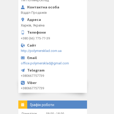
ТМ Полімерсклад
Відділ Продажів
Харків, Україна
+380 (66) 775-77-39
http://polymersklad.com.ua
office.polymersklad@gmail.com
+380667757739
+380667757739
Графік роботи
Понеділок
09:00
18:00