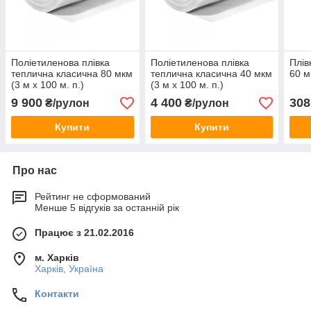
Поліетиленова плівка
Поліетиленова плівка
Плів
теплична класична 80 мкм
теплична класична 40 мкм
60 м
(3 м х 100 м. п.)
(3 м х 100 м. п.)
9 900
4 400
308
₴/рулон
₴/рулон
Купити
Купити
Про нас
Рейтинг не сформований
Менше 5 відгуків за останній рік
Працює з 21.02.2016
м. Харків
Харків, Україна
Контакти