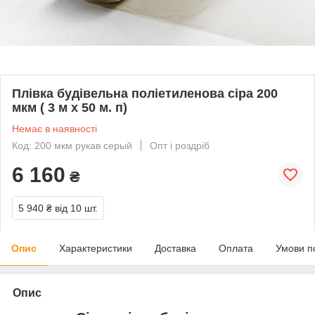
Плівка будівельна поліетиленова сіра 200
мкм ( 3 м х 50 м. п)
Немає в наявності
Код: 200 мкм рукав серый
Опт і роздріб
6 160
₴
5 940 ₴
від 10 шт.
Опис
Характеристики
Доставка
Оплата
Умови п
Опис