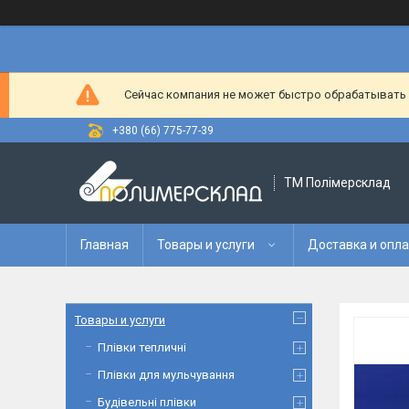
Сейчас компания не может быстро обрабатывать з
+380 (66) 775-77-39
ТМ Полімерсклад
Главная
Товары и услуги
Доставка и опл
Товары и услуги
Плівки тепличні
Плівки для мульчування
Будівельні плівки