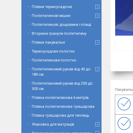
Плівки термоусадочні
Поліетиленові мішки
Поліетиленові дощовики і плащі
Вторинні гранули поліетилену
Плівки пакувальні
Термоусадове полотно
Поліетиленове полотно
Поліетиленовий рукав від 40 до
180 см
Поліетиленовий рукав від 200 до
300 см
Пакувальн
Плівка поліетиленова 6 метрів
Плівка поліетиленова тришарова
Плівка тришарова для теплиць
Упаковка для матраців