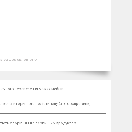
ів
за домовленістю
зпечного перевезення м'яких меблів.
ться з вторинного поліетилену (з вторсировини).
тість у порівнянні з первинним продуктом.