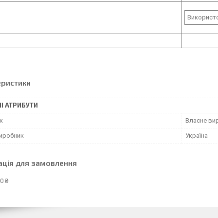
Використо
еристики
І АТРИБУТИ
к
Власне ви
виробник
Україна
ація для замовлення
0 ₴