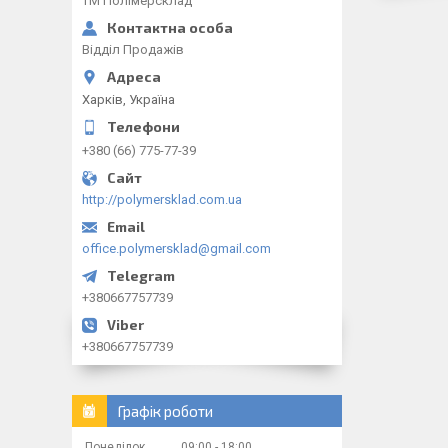
ТМ Полімерсклад
Відділ Продажів
Харків, Україна
+380 (66) 775-77-39
http://polymersklad.com.ua
office.polymersklad@gmail.com
+380667757739
+380667757739
Графік роботи
Понеділок
09:00
18:00