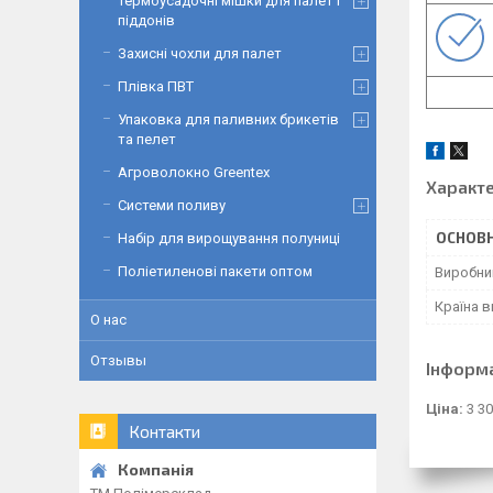
Термоусадочні мішки для палет і
піддонів
Захисні чохли для палет
Плівка ПВТ
Упаковка для паливних брикетів
та пелет
Агроволокно Greentex
Характ
Системи поливу
ОСНОВН
Набір для вирощування полуниці
Поліетиленові пакети оптом
Виробни
Країна 
О нас
Отзывы
Інформ
Ціна:
3 30
Контакти