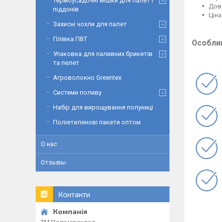
Термоусадочні мішки для палет і
Довж
піддонів
Ціна
Захисні чохли для палет
Плівка ПВТ
Особлив
Упаковка для паливних брикетів
та пелет
Агроволокно Greentex
Системи поливу
Набір для вирощування полуниці
Поліетиленові пакети оптом
О нас
Отзывы
Контакти