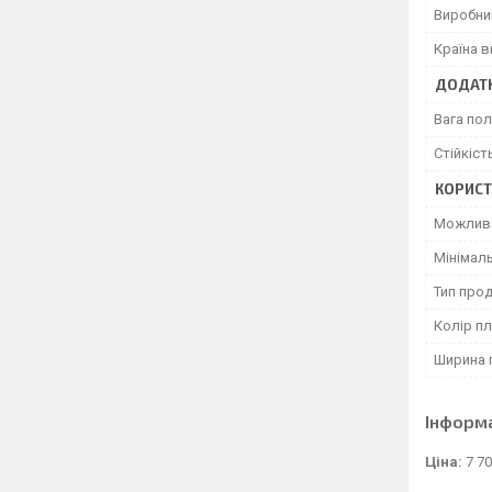
Виробни
Країна 
ДОДАТК
Вага по
Стійкіст
КОРИСТ
Можливі
Мінімал
Тип прод
Колір пл
Ширина 
Інформ
Ціна:
7 70