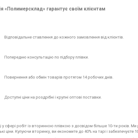
я «Полимерсклад» гарантує своїм клієнтам
Відповідальне ставлення до кожного замовлення від клієнтів.
Попередню консультацію по підбору плівки.
Повернення або обмін товарів протягом 14 робочих днів.
Доступні ціни на роздрібні і крупні оптові поставки.
і у сфері робіт із вторинною плівкою з досвідом більше 10-ти років. М
ькі ціни. Купуючи вторинку, ви економите до 40% на тарі і забезпечуєте 