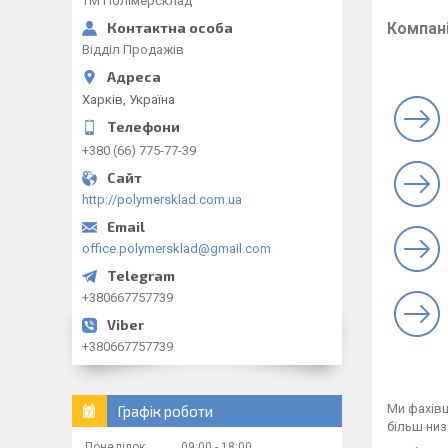
ТМ Полімерсклад
Компані
Відділ Продажів
Харків, Україна
+380 (66) 775-77-39
http://polymersklad.com.ua
office.polymersklad@gmail.com
+380667757739
+380667757739
Ми фахівц
Графік роботи
більш низ
Понеділок
09:00
18:00