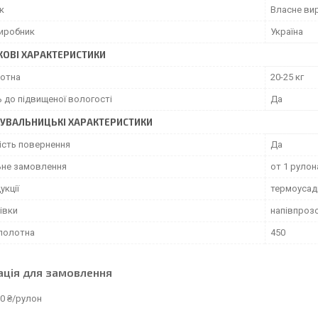
к
Власне ви
виробник
Україна
ОВІ ХАРАКТЕРИСТИКИ
лотна
20-25 кг
ь до підвищеної вологості
Да
УВАЛЬНИЦЬКІ ХАРАКТЕРИСТИКИ
сть повернення
Да
ьне замовлення
от 1 рулон
укції
термоусад
івки
напівпрозо
полотна
450
ація для замовлення
0 ₴/рулон