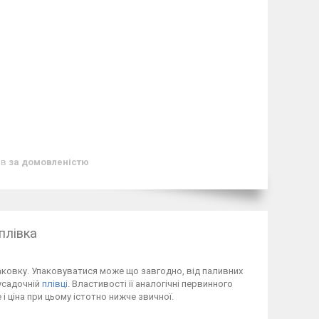
ів
за домовленістю
плівка
паковку. Упаковуватися може що завгодно, від паливних
усадочній
плівці
. Властивості її аналогічні первинного
і ціна при цьому істотно нижче звичної.