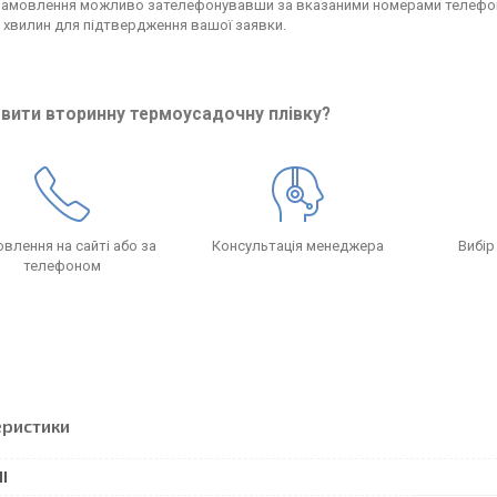
замовлення можливо зателефонувавши за вказаними номерами телефоні
 хвилин для підтвердження вашої заявки.
вити вторинну термоусадочну плівку?
влення на сайті або за
Консультація менеджера
Вибір
телефоном
еристики
І