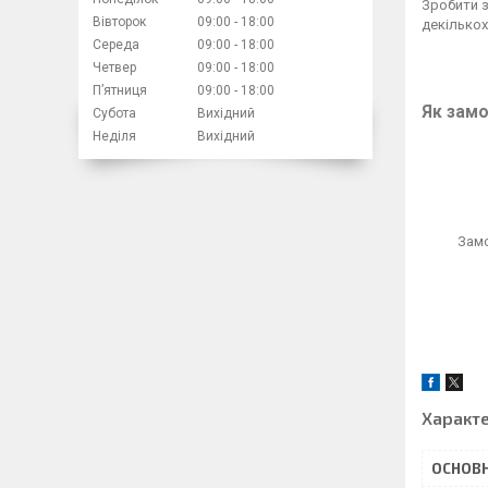
Зробити 
Вівторок
09:00
18:00
декількох
Середа
09:00
18:00
Четвер
09:00
18:00
Пʼятниця
09:00
18:00
Як замо
Субота
Вихідний
Неділя
Вихідний
Замо
Характ
ОСНОВН