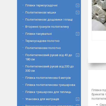
Плівки термоусадочні
Поліетиленові мішки
Поліетиленові дощовики і плащі
Вторинні гранули поліетилену
Плівки пакувальні
Термоусадове полотно
Поліетиленове полотно
Поліетиленовий рукав від 40 до
180 см
Поліетиленовий рукав від 200 до
300 см
Плівка поліетиленова 6 метрів
Плівка поліетиленова тришарова
Плівка пі
Плівка тришарова для теплиць
брикетів 
поліетиле
Упаковка для матраців
Сере