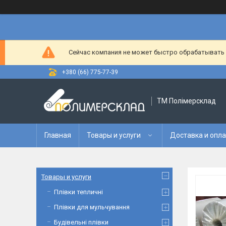
Сейчас компания не может быстро обрабатывать з
+380 (66) 775-77-39
ТМ Полімерсклад
Главная
Товары и услуги
Доставка и опл
Товары и услуги
Плівки тепличні
Плівки для мульчування
Будівельні плівки