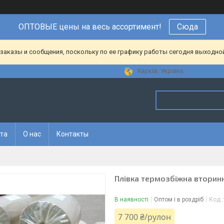
ОПТОВЫЕ цены на весь ассортимент!
Сюда
аказы и сообщения, поскольку по ее графику работы сегодня выходной
Харків, Україна
ата
О нас
Контакты
Плівка термозбіжна вторинн
В наявності
Оптом і в роздріб
Код:
7 700 ₴/рулон