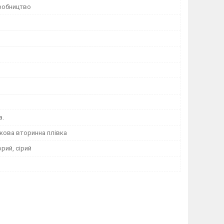
робництво
а.
кова вторинна плівка
рий, сірий