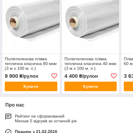
Поліетиленова плівка
Поліетиленова плівка
Плів
теплична класична 80 мкм
теплична класична 40 мкм
60 м
(3 м х 100 м. п.)
(3 м х 100 м. п.)
9 900
4 400
3 6
₴/рулон
₴/рулон
Купити
Купити
Про нас
Рейтинг не сформований
Менше 5 відгуків за останній рік
Працює з 21.02.2016