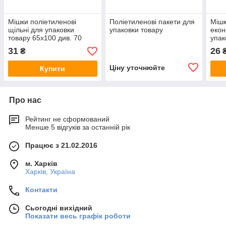
Мішки поліетиленові
Поліетиленові пакети для
Мішк
щільні для упаковки
упаковки товару
екон
товару 65х100 див. 70
упак
мкм.
див.
31
26
₴
Ціну уточнюйте
Купити
Про нас
Рейтинг не сформований
Менше 5 відгуків за останній рік
Працює з 21.02.2016
м. Харків
Харків, Україна
Контакти
Сьогодні вихідний
Показати весь графік роботи