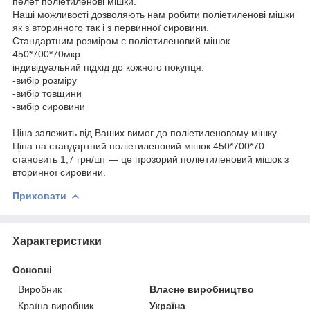
пелет поліетиленові мішки.
Наші можливості дозволяють нам робити поліетиленові мішки
як з вторинного так і з первинної сировини.
Стандартним розміром є поліетиленовий мішок
450*700*70мкр.
індивідуальний підхід до кожного покупця:
-вибір розміру
-вибір товщини
-вибір сировини
Ціна залежить від Ваших вимог до поліетиленовому мішку.
Ціна на стандартний поліетиленовий мішок 450*700*70
становить 1,7 грн/шт ― це прозорий поліетиленовий мішок з
вторинної сировини.
Приховати
Характеристики
Основні
Виробник
Власне виробництво
Країна виробник
Україна